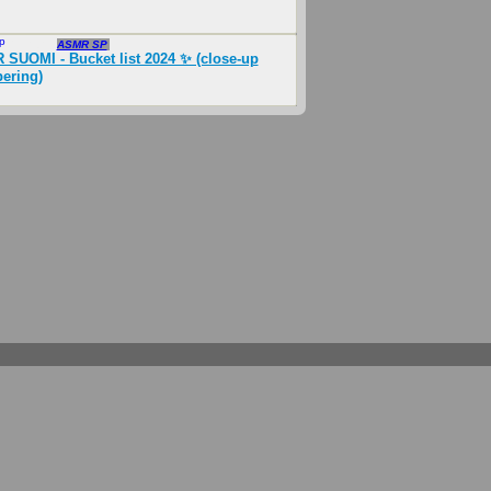
p
Feb 2024
ASMR SP
SUOMI - Bucket list 2024 ✨ (close-up
ering)