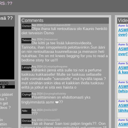
RS
??
:
ssä ??
Comments
Vide
Sep 2024
@osmoniskanen2220
Asmr S
Osmoniskanen
Olipa ihana tuli rentouttava olo Kaunis henkilö
ASMR 
olet terveisin Osmo
over)
Sep 2024
@twixeroni
Twixeroni
Ole kiltti ja tee lisää lukemisvideoita.
Asmr S
Tarinoita, ihan simppeleistä pelottaviinkin.Sun ääni
ASMR 
on niin rentouttavaa kuunneltavaa ja meinasin heti
over)
nukahtaa. I'm on mt knees begging for you to read a
bedtime story for us!!!
Asmr S
Aug 2024
@Letzplaythegame
Letzplaythegame
ASMR 
Vähänkö jännä että sulle toi not a perfume
& kas
tuoksuu kukkaiselle! Mulle se tuoksuu sellaselle
suht voimakkaalle "savuiselle" mut hyvällä tapaa ?
Asmr S
mut siinähän onkin idea et kaikkien iholla tuoksuu
_X93Q
ASMR 
e 🤩
eriltä ja jotkut ei sitä ees haista o
(whis
ä pääset
Aug 2024
@cryinghellokitty
Cryinghellokitty
Yliselittäminen on ehdottomasti yks
ssa ?
Asmr S
tinglyimmästä asmr ❤️??
n get
ASMR
ideos ?
lähik
Aug 2024
@niilo1237
Niilo
???
in
Asmr S
Aug 2024
@Oonaaa123
Oonaaa
Tää oli ihana! Sain tosi paljon tingels??. Oon
tiin
ASMR 
kattonut tän videon toissapäiväistä asti varmaan 15