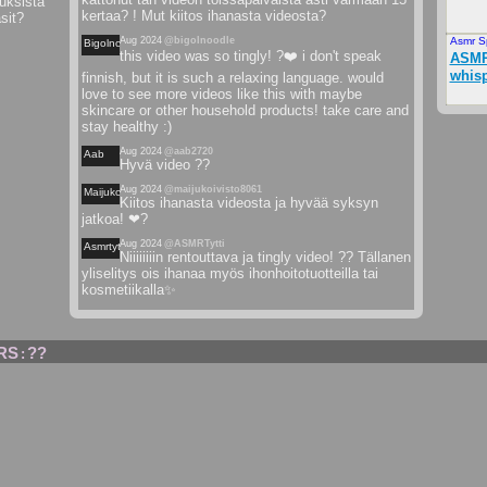
uksista
kertaa? ! Mut kiitos ihanasta videosta?
sit?
Aug 2024
@bigolnoodle
Asmr S
Bigolnoodle
this video was so tingly! ?❤️ i don't speak
ASMR 
whisp
finnish, but it is such a relaxing language. would
love to see more videos like this with maybe
skincare or other household products! take care and
stay healthy :)
Aug 2024
@aab2720
Aab
Hyvä video ??
Aug 2024
@maijukoivisto8061
Maijukoivisto
Kiitos ihanasta videosta ja hyvää syksyn
jatkoa! ❤?
Aug 2024
@ASMRTytti
Asmrtytti
Niiiiiiiin rentouttava ja tingly video! ?? Tällanen
yliselitys ois ihanaa myös ihonhoitotuotteilla tai
kosmetiikalla✨
RS
??
: