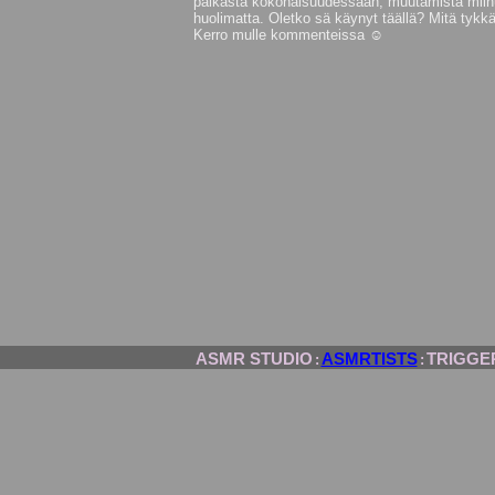
paikasta kokonaisuudessaan, muutamista miin
huolimatta. Oletko sä käynyt täällä? Mitä tykkä
Kerro mulle kommenteissa ☺️
ASMR STUDIO
ASMRTISTS
TRIGGE
:
: