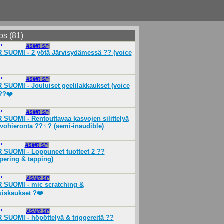
os (81)
p
Nov 2023
ASMR SP
SUOMI - 2 yötä Järvisydämessä ?? (voice
p
Dec 2023
ASMR SP
SUOMI - Jouluiset geelilakkaukset (voice
??❤️
p
Feb 2024
ASMR SP
SUOMI - Rentouttavaa kasvojen silittelyä
vohieronta ??‍♀️? (semi-inaudible)
p
Oct 2023
ASMR SP
SUOMI - Loppuneet tuotteet 2 ??️
pering & tapping)
p
Sep 2023
ASMR SP
 SUOMI - mic scratching &
uiskaukset ?️❤️
p
Aug 2024
ASMR SP
SUOMI - höpöttelyä & triggereitä ??