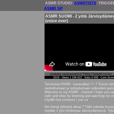
ASMR STUDIO
ASMRTISTS
TRIGGE
:
:
ASMR SP
ASMR SUOMI - 2 yötä Järvisydäme
(voice over)
youtube.ca/channel/UCTW0y7TaI4dlCmJJsz
2019 : Views 1 106 622 : Subs 6 090 : Core Scor
Tervetuloa ASMR - kanavalleni ?✨? Toivon ett
rauhoittumaan ja rentoutumaan videoideni pari
Welcome to my ASMR - channel I hope you ca
calm and relax by listening and watching my v
Löydät mut somesta / you ca
Hei ihanat pitkästä aikaa ? Tällä videolla kuvas
meidän 2 yön minilomaa Järvisydämessä. Tykät