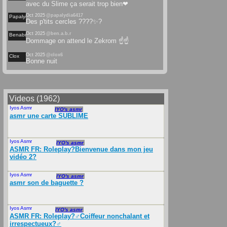
avec du Slime ça serait trop bien❤
Oct 2025
@papalydia6417
Papalydia
Des p'tits cercles ????✨?
Oct 2025
@ben.a.b.r
Benabr
Dommage on attend le Zekrom ☝️☝️
Oct 2025
@clox6
Clox
Bonne nuit
Videos (1962)
Iyos Asmr
Oct 2025
IYO's asmr
asmr une carte SUBLIME
Iyos Asmr
Sep 2024
IYO's asmr
ASMR FR: Roleplay?Bienvenue dans mon jeu
vidéo 2?
Iyos Asmr
Aug 2025
IYO's asmr
asmr son de baguette ?
Iyos Asmr
Mar 2025
IYO's asmr
ASMR FR: Roleplay?‍♂️Coiffeur nonchalant et
irrespectueux?‍♂️