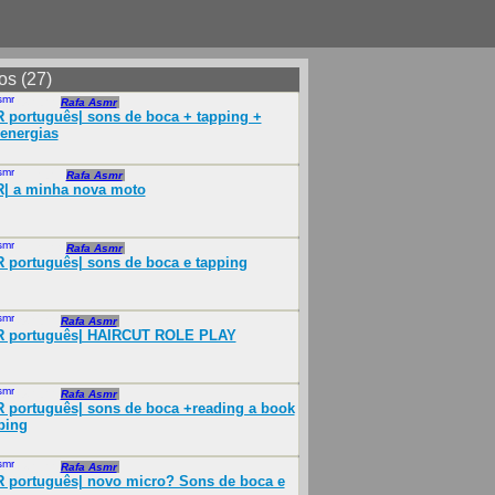
os (27)
smr
Jul 2022
Rafa Asmr
português| sons de boca + tapping +
energias
smr
Feb 2023
Rafa Asmr
| a minha nova moto
smr
Dec 2022
Rafa Asmr
português| sons de boca e tapping
smr
Jul 2022
Rafa Asmr
 português| HAIRCUT ROLE PLAY
smr
Jul 2022
Rafa Asmr
português| sons de boca +reading a book
ping
smr
Jul 2022
Rafa Asmr
 português| novo micro? Sons de boca e