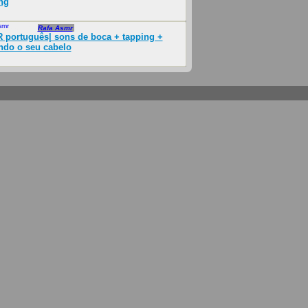
ng
smr
Jul 2022
Rafa Asmr
português| sons de boca + tapping +
ndo o seu cabelo