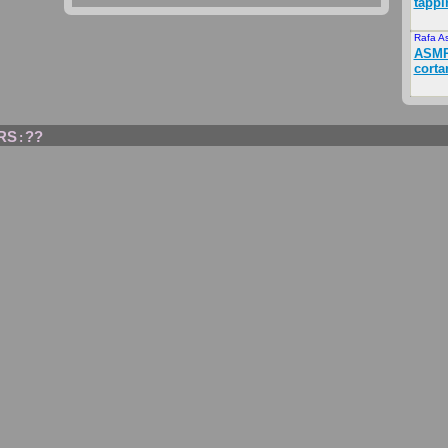
tappi
Rafa A
ASMR 
corta
RS
??
: