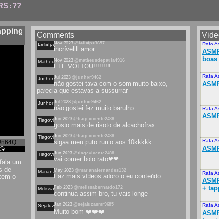
RS
??
:
apping
Comments
Vide
Nov 2023
@lellafps3657
Rafa A
Lellafps
incrívellll amor
ASMR 
boas 
Nov 2023
@matheusdepaula4916
Matheusdepaula
ELE VOLTOU!!!!!!!!!
Rafa A
Jul 2023
@junhor9462
Junhor
não gostei tava com o som muito baixo,
ASMR
parecia que estavas a sussurrar
Jul 2023
@junhor9462
Junhor
não gostei fez muito barulho
Rafa A
ASMR 
Jun 2023
@tiagovicente2488
Tiagovicente
gosto mais de risoto de alcachofras
Jun 2023
@tiagovicente2488
Tiagovicente
Rafa A
sigaa meu puto rumo aos 10kkkkk
Un64Q
ASMR
😘
Jun 2023
@tiagovicente2488
Tiagovicente
vai comer bolo rato❤❤
fala um
s de
May 2023
@marianafernandes132
Marianafernandes
Rafa A
Faz mais vídeos adoro o eu conteúdo
ixem o
ASMR 
+ tap
Feb 2023
@melissabernardo172
Melissabernardo
continua assim bro, tu vais longe
Jan 2023
@sejaluzasmr9685
Rafa A
Sejaluzasmr
Muito bom ❤️❤️❤️
ASMR