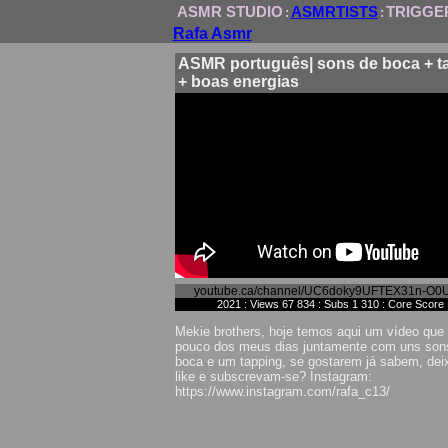
ASMR STUDIO
ASMRTISTS
TRIGGE
:
:
Rafa Asmr
ASMR português| sons de boca + t
+ boas energias
youtube.ca/channel/UC6doky9UFTEX31n-O0
2021 : Views 67 834 : Subs 1 310 : Core Score 
Mekie brothers, hoje temos aqui um vídeo que 
pouco dos meus dias juntamente com uns son
boca e um tapping, se gostarem já sabem, de
like e subscrevam-se? Instagram:
https://www.instagram.com/rafa_c13/