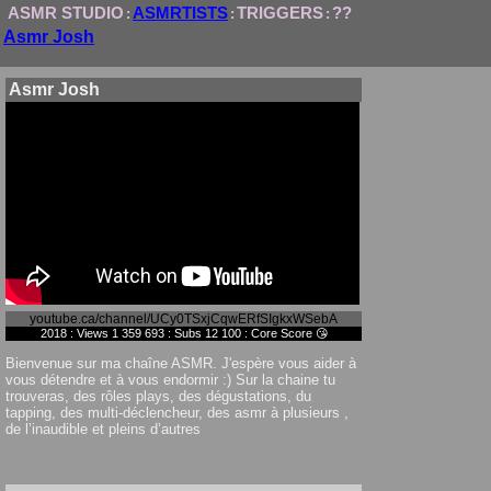
ASMR STUDIO
ASMRTISTS
TRIGGERS
??
:
:
:
Asmr Josh
Asmr Josh
youtube.ca/channel/UCy0TSxjCqwERfSIgkxWSebA
2018 : Views 1 359 693 : Subs 12 100 : Core Score 😘
Bienvenue sur ma chaîne ASMR. J'espère vous aider à
vous détendre et à vous endormir :) Sur la chaine tu
trouveras, des rôles plays, des dégustations, du
tapping, des multi-déclencheur, des asmr à plusieurs ,
de l’inaudible et pleins d’autres