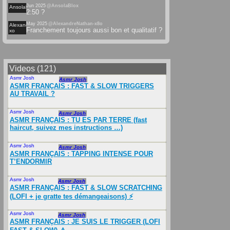
Jun 2025
@AnsolaBlox
Ansolablox
2:50 ?
May 2025
@AlexandreNathan-x8o
Alexandrenathan-
Franchement toujours aussi bon et qualitatif ?
xo
Videos (121)
Asmr Josh
May 2025
Asmr Josh
ASMR FRANÇAIS : FAST & SLOW TRIGGERS
AU TRAVAIL ?
Asmr Josh
Dec 2024
Asmr Josh
ASMR FRANÇAIS : TU ES PAR TERRE (fast
haircut, suivez mes instructions …)
Asmr Josh
Dec 2023
Asmr Josh
ASMR FRANÇAIS : TAPPING INTENSE POUR
T’ENDORMIR
Asmr Josh
Jan 2024
Asmr Josh
ASMR FRANÇAIS : FAST & SLOW SCRATCHING
(LOFI + je gratte tes démangeaisons) ⚡️
Asmr Josh
Jan 2024
Asmr Josh
ASMR FRANÇAIS : JE SUIS LE TRIGGER (LOFI