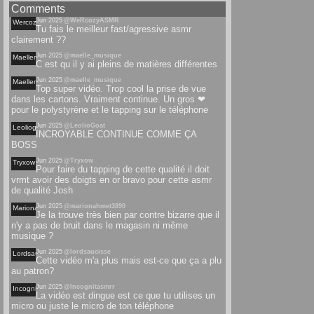
Comments
Jun 2025
@WeRcozyASMR
Wercozyasmr
Tu fais le meilleur fast/agressive asmr
clairement ??
Jun 2025
@maelle_musique
Maellemusique
C est qu il y ai pleins de matières différentes
Jun 2025
@maelle_musique
Maellemusique
Top super vidéo. Trop cool la prise de vue
dans les cartons. Vraiment continue. Un gros ❤
pour le polystyrène et le tapping sur le téléphone
Jun 2025
@LeolioGoat
Leoliogoat
INCROYABLE CONTINUE COMME ÇA
BOSS
Jun 2025
@Tryxow
Tryxow
Pour faire du tapping de cette qualité il doit
vrmt avoir des doigts en or bravo pour cette asmr
de qualité Josh
Jun 2025
@marionahmet3890
Marionahmet
Je la trouve très bien par contre bizarre que il
n'y a pas de bruit dans le magasin ni même
musique ?
Jun 2025
@lordsaucisse
Lordsaucisse
Cette vidéo m'a plus mais est-ce que ça a plu
au patron?
Jun 2025
@Incognitasmrr
Incognitasmrr
La vidéo est dingue est ce que tu utilises un
micro ou juste le micro de ton téléphone